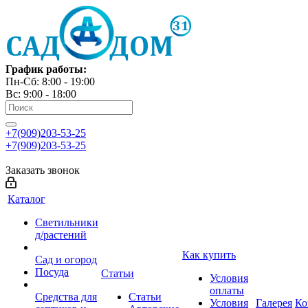
График работы:
Пн-Сб: 8:00 - 19:00
Вс: 9:00 - 18:00
+7(909)203-53-25
+7(909)203-53-25
Заказать звонок
Каталог
Светильники
д/растений
Как купить
Сад и огород
Посуда
Статьи
Условия
оплаты
Средства для
Статьи
Условия
Галерея
Ко