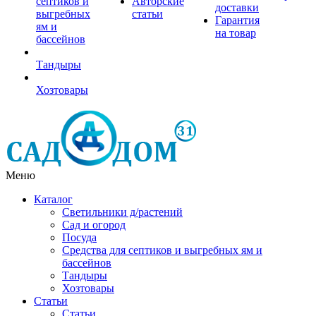
септиков и
Авторские
доставки
выгребных
статьи
Гарантия
ям и
на товар
бассейнов
Тандыры
Хозтовары
Меню
Каталог
Светильники д/растений
Сад и огород
Посуда
Средства для септиков и выгребных ям и
бассейнов
Тандыры
Хозтовары
Статьи
Статьи