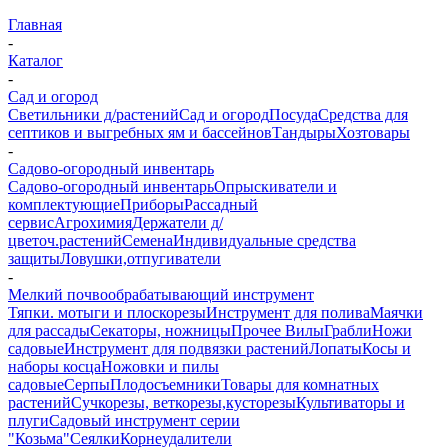
Главная
-
Каталог
-
Сад и огород
Светильники д/растений
Сад и огород
Посуда
Средства для
септиков и выгребных ям и бассейнов
Тандыры
Хозтовары
-
Садово-огородный инвентарь
Садово-огородный инвентарь
Опрыскиватели и
комплектующие
Приборы
Рассадный
сервис
Агрохимия
Держатели д/
цветоч.растений
Семена
Индивидуальные средства
защиты
Ловушки,отпугиватели
-
Мелкий почвообрабатывающий инструмент
Тяпки. мотыги и плоскорезы
Инструмент для полива
Маячки
для рассады
Секаторы, ножницы
Прочее
Вилы
Грабли
Ножи
садовые
Инструмент для подвязки растений
Лопаты
Косы и
наборы косца
Ножовки и пилы
садовые
Серпы
Плодосъемники
Товары для комнатных
растений
Сучкорезы, веткорезы,кусторезы
Культиваторы и
плуги
Садовый инструмент серии
"Козьма"
Сеялки
Корнеудалители