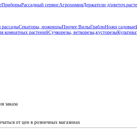
е
Приборы
Рассадный сервис
Агрохимия
Держатели д/цветоч.раст
 рассады
Секаторы, ножницы
Прочее
Вилы
Грабли
Ножи садовые
ля комнатных растений
Сучкорезы, веткорезы,кусторезы
Культива
я заказа
ичаться от цен в розничных магазинах