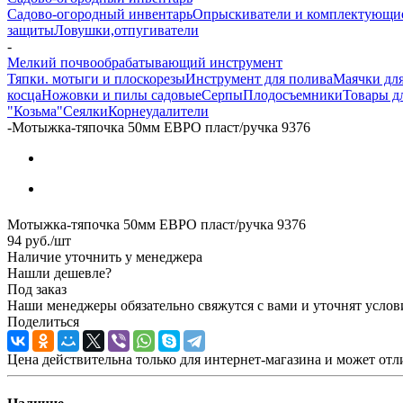
Садово-огородный инвентарь
Опрыскиватели и комплектующи
защиты
Ловушки,отпугиватели
-
Мелкий почвообрабатывающий инструмент
Тяпки. мотыги и плоскорезы
Инструмент для полива
Маячки для
косца
Ножовки и пилы садовые
Серпы
Плодосъемники
Товары д
"Козьма"
Сеялки
Корнеудалители
-
Мотыжка-тяпочка 50мм ЕВРО пласт/ручка 9376
Мотыжка-тяпочка 50мм ЕВРО пласт/ручка 9376
94
руб.
/шт
Наличие уточнить у менеджера
Нашли дешевле?
Под заказ
Наши менеджеры обязательно свяжутся с вами и уточнят услови
Поделиться
Цена действительна только для интернет-магазина и может отл