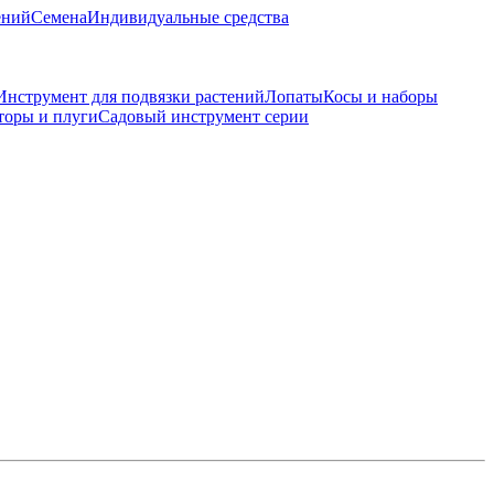
ений
Семена
Индивидуальные средства
Инструмент для подвязки растений
Лопаты
Косы и наборы
торы и плуги
Садовый инструмент серии