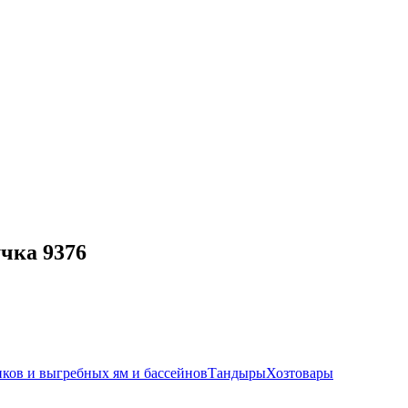
чка 9376
иков и выгребных ям и бассейнов
Тандыры
Хозтовары