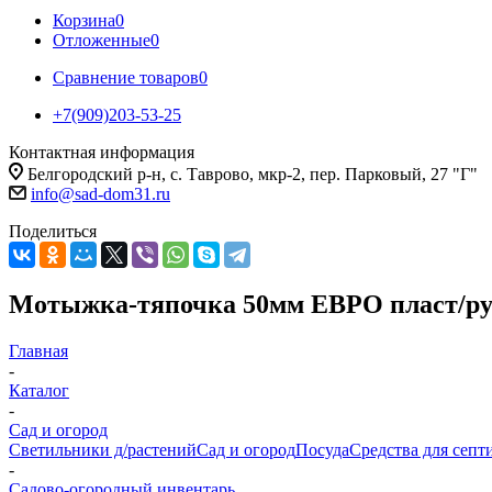
Корзина
0
Отложенные
0
Сравнение товаров
0
+7(909)203-53-25
Контактная информация
Белгородский р-н, с. Таврово, мкр-2, пер. Парковый, 27 "Г"
info@sad-dom31.ru
Поделиться
Мотыжка-тяпочка 50мм ЕВРО пласт/ру
Главная
-
Каталог
-
Сад и огород
Светильники д/растений
Сад и огород
Посуда
Средства для септ
-
Садово-огородный инвентарь