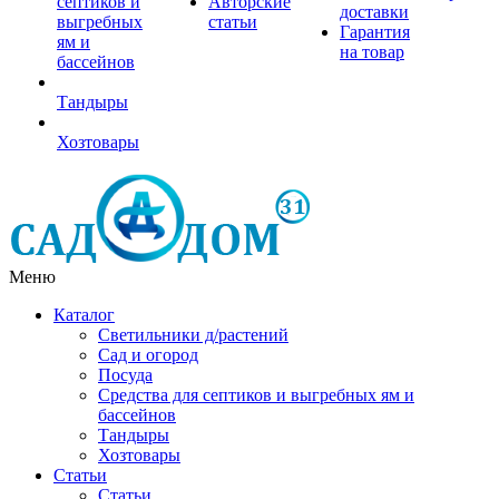
септиков и
Авторские
доставки
выгребных
статьи
Гарантия
ям и
на товар
бассейнов
Тандыры
Хозтовары
Меню
Каталог
Светильники д/растений
Сад и огород
Посуда
Средства для септиков и выгребных ям и
бассейнов
Тандыры
Хозтовары
Статьи
Статьи