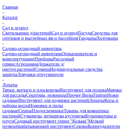
Главная
-
Каталог
-
Сад и огород
Светильники д/растений
Сад и огород
Посуда
Средства для
септиков и выгребных ям и бассейнов
Тандыры
Хозтовары
-
Садово-огородный инвентарь
Садово-огородный инвентарь
Опрыскиватели и
комплектующие
Приборы
Рассадный
сервис
Агрохимия
Держатели д/
цветоч.растений
Семена
Индивидуальные средства
защиты
Ловушки,отпугиватели
-
Лопаты
Тяпки. мотыги и плоскорезы
Инструмент для полива
Маячки
для рассады
Секаторы, ножницы
Прочее
Вилы
Грабли
Ножи
садовые
Инструмент для подвязки растений
Лопаты
Косы и
наборы косца
Ножовки и пилы
садовые
Серпы
Плодосъемники
Товары для комнатных
растений
Сучкорезы, веткорезы,кусторезы
Культиваторы и
плуги
Садовый инструмент серии "Козьма"
Мелкий
почвообрабатывающий инструмент
Сеялки
Корнеудалители