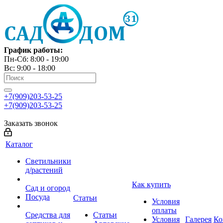
График работы:
Пн-Сб: 8:00 - 19:00
Вс: 9:00 - 18:00
+7(909)203-53-25
+7(909)203-53-25
Заказать звонок
Каталог
Светильники
д/растений
Как купить
Сад и огород
Посуда
Статьи
Условия
оплаты
Средства для
Статьи
Условия
Галерея
Ко