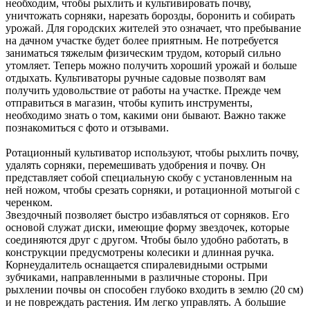
необходим, чтобы рыхлить и культивировать почву,
уничтожать сорняки, нарезать борозды, боронить и собирать
урожай. Для городских жителей это означает, что пребывание
на дачном участке будет более приятным. Не потребуется
заниматься тяжелым физическим трудом, который сильно
утомляет. Теперь можно получить хороший урожай и больше
отдыхать. Культиваторы ручные садовые позволят вам
получить удовольствие от работы на участке. Прежде чем
отправиться в магазин, чтобы купить инструменты,
необходимо знать о том, какими они бывают. Важно также
познакомиться с фото и отзывами.
Ротационный культиватор используют, чтобы рыхлить почву,
удалять сорняки, перемешивать удобрения и почву. Он
представляет собой специальную скобу с установленным на
ней ножом, чтобы срезать сорняки, и ротационной мотыгой с
черенком.
Звездочный позволяет быстро избавляться от сорняков. Его
основой служат диски, имеющие форму звездочек, которые
соединяются друг с другом. Чтобы было удобно работать, в
конструкции предусмотрены колесики и длинная ручка.
Корнеудалитель оснащается спиралевидными острыми
зубчиками, направленными в различные стороны. При
рыхлении почвы он способен глубоко входить в землю (20 см)
и не повреждать растения. Им легко управлять. А большие