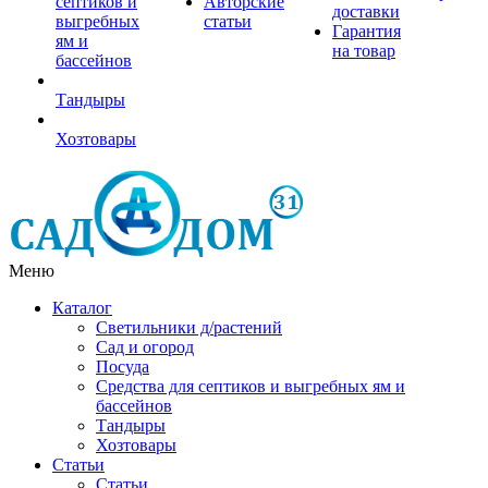
септиков и
Авторские
доставки
выгребных
статьи
Гарантия
ям и
на товар
бассейнов
Тандыры
Хозтовары
Меню
Каталог
Светильники д/растений
Сад и огород
Посуда
Средства для септиков и выгребных ям и
бассейнов
Тандыры
Хозтовары
Статьи
Статьи