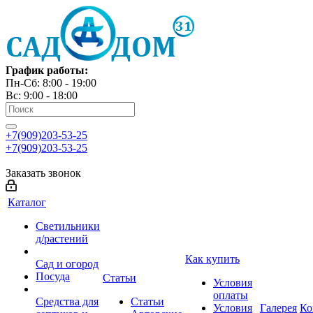
График работы:
Пн-Сб: 8:00 - 19:00
Вс: 9:00 - 18:00
+7(909)203-53-25
+7(909)203-53-25
Заказать звонок
Каталог
Светильники
д/растений
Как купить
Сад и огород
Посуда
Статьи
Условия
оплаты
Средства для
Статьи
Условия
Галерея
Ко