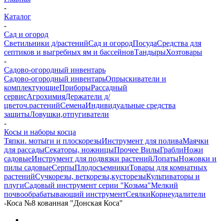
-
Каталог
-
Сад и огород
Светильники д/растений
Сад и огород
Посуда
Средства для
септиков и выгребных ям и бассейнов
Тандыры
Хозтовары
-
Садово-огородный инвентарь
Садово-огородный инвентарь
Опрыскиватели и
комплектующие
Приборы
Рассадный
сервис
Агрохимия
Держатели д/
цветоч.растений
Семена
Индивидуальные средства
защиты
Ловушки,отпугиватели
-
Косы и наборы косца
Тяпки. мотыги и плоскорезы
Инструмент для полива
Маячки
для рассады
Секаторы, ножницы
Прочее
Вилы
Грабли
Ножи
садовые
Инструмент для подвязки растений
Лопаты
Ножовки и
пилы садовые
Серпы
Плодосъемники
Товары для комнатных
растений
Сучкорезы, веткорезы,кусторезы
Культиваторы и
плуги
Садовый инструмент серии "Козьма"
Мелкий
почвообрабатывающий инструмент
Сеялки
Корнеудалители
-
Коса №8 кованная "Донская Коса"