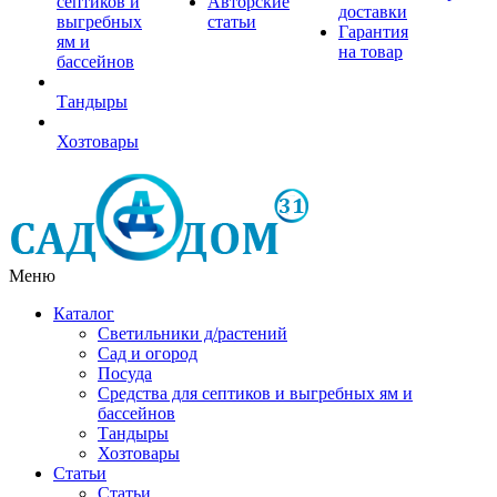
септиков и
Авторские
доставки
выгребных
статьи
Гарантия
ям и
на товар
бассейнов
Тандыры
Хозтовары
Меню
Каталог
Светильники д/растений
Сад и огород
Посуда
Средства для септиков и выгребных ям и
бассейнов
Тандыры
Хозтовары
Статьи
Статьи