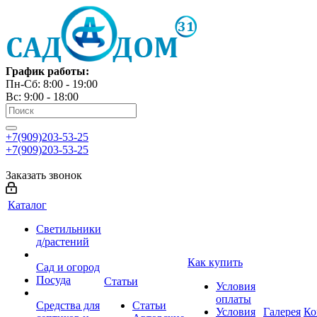
График работы:
Пн-Сб: 8:00 - 19:00
Вс: 9:00 - 18:00
+7(909)203-53-25
+7(909)203-53-25
Заказать звонок
Каталог
Светильники
д/растений
Как купить
Сад и огород
Посуда
Статьи
Условия
оплаты
Средства для
Статьи
Условия
Галерея
Ко