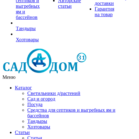
септиков и
Авторские
доставки
выгребных
статьи
Гарантия
ям и
на товар
бассейнов
Тандыры
Хозтовары
Меню
Каталог
Светильники д/растений
Сад и огород
Посуда
Средства для септиков и выгребных ям и
бассейнов
Тандыры
Хозтовары
Статьи
Статьи