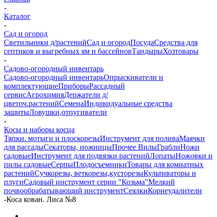
-
Каталог
-
Сад и огород
Светильники д/растений
Сад и огород
Посуда
Средства для
септиков и выгребных ям и бассейнов
Тандыры
Хозтовары
-
Садово-огородный инвентарь
Садово-огородный инвентарь
Опрыскиватели и
комплектующие
Приборы
Рассадный
сервис
Агрохимия
Держатели д/
цветоч.растений
Семена
Индивидуальные средства
защиты
Ловушки,отпугиватели
-
Косы и наборы косца
Тяпки. мотыги и плоскорезы
Инструмент для полива
Маячки
для рассады
Секаторы, ножницы
Прочее
Вилы
Грабли
Ножи
садовые
Инструмент для подвязки растений
Лопаты
Ножовки и
пилы садовые
Серпы
Плодосъемники
Товары для комнатных
растений
Сучкорезы, веткорезы,кусторезы
Культиваторы и
плуги
Садовый инструмент серии "Козьма"
Мелкий
почвообрабатывающий инструмент
Сеялки
Корнеудалители
-
Коса кован. Лиса №8