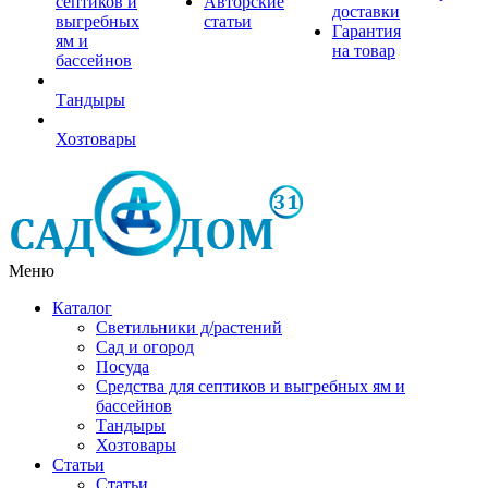
септиков и
Авторские
доставки
выгребных
статьи
Гарантия
ям и
на товар
бассейнов
Тандыры
Хозтовары
Меню
Каталог
Светильники д/растений
Сад и огород
Посуда
Средства для септиков и выгребных ям и
бассейнов
Тандыры
Хозтовары
Статьи
Статьи