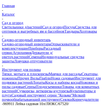
Главная
-
Каталог
-
Сад и огород
Светильники д/растений
Сад и огород
Посуда
Средства для
септиков и выгребных ям и бассейнов
Тандыры
Хозтовары
-
Садово-огородный инвентарь
Садово-огородный инвентарь
Опрыскиватели и
комплектующие
Приборы
Рассадный
сервис
Агрохимия
Держатели д/
цветоч.растений
Семена
Индивидуальные средства
защиты
Ловушки,отпугиватели
-
Инструмент для полива
Тяпки. мотыги и плоскорезы
Маячки для рассады
Секаторы,
ножницы
Прочее
Вилы
Грабли
Ножи садовые
Инструмент для
подвязки растений
Лопаты
Косы и наборы косца
Ножовки и
пилы садовые
Серпы
Плодосъемники
Товары для комнатных
растений
Сучкорезы, веткорезы,кусторезы
Культиваторы и
плуги
Садовый инструмент серии "Козьма"
Мелкий
почвообрабатывающий инструмент
Сеялки
Корнеудалители
-
969911 Лейка садовая 10л/ЛЮКС/67520/