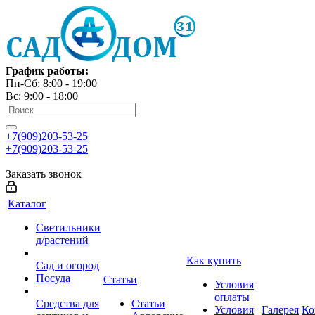
График работы:
Пн-Сб: 8:00 - 19:00
Вс: 9:00 - 18:00
+7(909)203-53-25
+7(909)203-53-25
Заказать звонок
Каталог
Светильники
д/растений
Как купить
Сад и огород
Посуда
Статьи
Условия
оплаты
Средства для
Статьи
Условия
Галерея
Ко