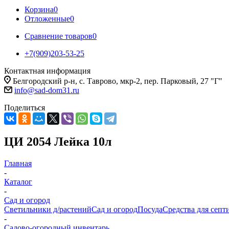
Корзина
0
Отложенные
0
Сравнение товаров
0
+7(909)203-53-25
Контактная информация
Белгородский р-н, с. Таврово, мкр-2, пер. Парковый, 27 "Г"
info@sad-dom31.ru
Поделиться
ЦИ 2054 Лейка 10л
Главная
-
Каталог
-
Сад и огород
Светильники д/растений
Сад и огород
Посуда
Средства для септ
-
Садово-огородный инвентарь