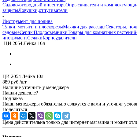
Садово-огородный инвентарь
Опрыскиватели и комплектующи
защиты
Ловушки,отпугиватели
-
Инструмент для полива
Тяпки. мотыги и плоскорезы
Маячки для рассады
Секаторы, но
садовые
Серпы
Плодосъемники
Товары для комнатных растений
инструмент
Сеялки
Корнеудалители
-
ЦИ 2054 Лейка 10л
ЦИ 2054 Лейка 10л
889
руб.
/шт
Наличие уточнить у менеджера
Нашли дешевле?
Под заказ
Наши менеджеры обязательно свяжутся с вами и уточнят услови
Поделиться
Цена действительна только для интернет-магазина и может отл