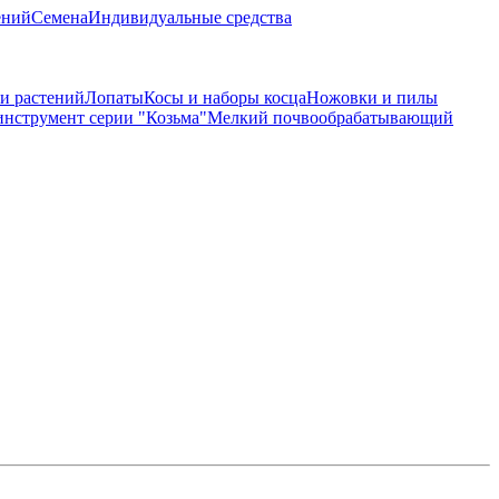
ений
Семена
Индивидуальные средства
и растений
Лопаты
Косы и наборы косца
Ножовки и пилы
нструмент серии "Козьма"
Мелкий почвообрабатывающий