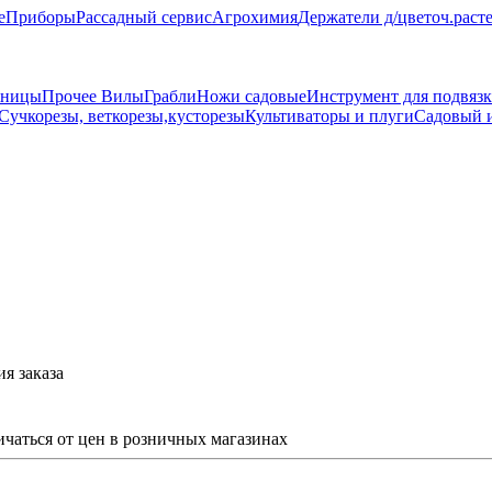
е
Приборы
Рассадный сервис
Агрохимия
Держатели д/цветоч.раст
жницы
Прочее
Вилы
Грабли
Ножи садовые
Инструмент для подвязк
Сучкорезы, веткорезы,кусторезы
Культиваторы и плуги
Садовый и
я заказа
ичаться от цен в розничных магазинах