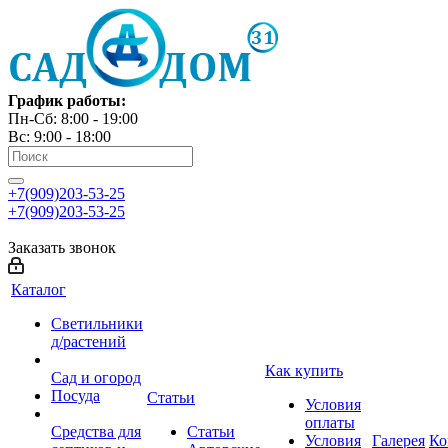
График работы:
Пн-Сб: 8:00 - 19:00
Вс: 9:00 - 18:00
+7(909)203-53-25
+7(909)203-53-25
Заказать звонок
Каталог
Светильники
д/растений
Как купить
Сад и огород
Посуда
Статьи
Условия
оплаты
Средства для
Статьи
Условия
Галерея
Ко