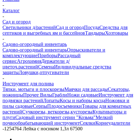
-
Каталог
-
Сад и огород
Светильники д/растений
Сад и огород
Посуда
Средства для
септиков и выгребных ям и бассейнов
Тандыры
Хозтовары
-
Садово-огородный инвентарь
Садово-огородный инвентарь
Опрыскиватели и
комплектующие
Приборы
Рассадный
сервис
Агрохимия
Держатели д/
цветоч.растений
Семена
Индивидуальные средства
защиты
Ловушки,отпугиватели
-
Инструмент для полива
Тяпки. мотыги и плоскорезы
Маячки для рассады
Секаторы,
ножницы
Прочее
Вилы
Грабли
Ножи садовые
Инструмент для
подвязки растений
Лопаты
Косы и наборы косца
Ножовки и
пилы садовые
Серпы
Плодосъемники
Товары для комнатных
растений
Сучкорезы, веткорезы,кусторезы
Культиваторы и
плуги
Садовый инструмент серии "Козьма"
Мелкий
почвообрабатывающий инструмент
Сеялки
Корнеудалители
-
1254764 Лейка с носиком 1,3л 67500