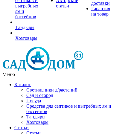
септиков и
Авторские
доставки
выгребных
статьи
Гарантия
ям и
на товар
бассейнов
Тандыры
Хозтовары
Меню
Каталог
Светильники д/растений
Сад и огород
Посуда
Средства для септиков и выгребных ям и
бассейнов
Тандыры
Хозтовары
Статьи
Статьи