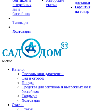
септиков и
Авторские
доставки
выгребных
статьи
Гарантия
ям и
на товар
бассейнов
Тандыры
Хозтовары
Меню
Каталог
Светильники д/растений
Сад и огород
Посуда
Средства для септиков и выгребных ям и
бассейнов
Тандыры
Хозтовары
Статьи
Статьи