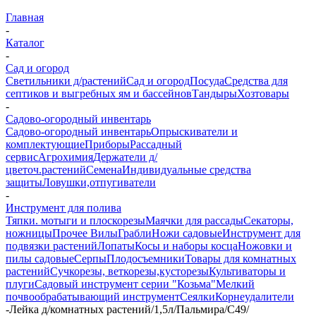
Главная
-
Каталог
-
Сад и огород
Светильники д/растений
Сад и огород
Посуда
Средства для
септиков и выгребных ям и бассейнов
Тандыры
Хозтовары
-
Садово-огородный инвентарь
Садово-огородный инвентарь
Опрыскиватели и
комплектующие
Приборы
Рассадный
сервис
Агрохимия
Держатели д/
цветоч.растений
Семена
Индивидуальные средства
защиты
Ловушки,отпугиватели
-
Инструмент для полива
Тяпки. мотыги и плоскорезы
Маячки для рассады
Секаторы,
ножницы
Прочее
Вилы
Грабли
Ножи садовые
Инструмент для
подвязки растений
Лопаты
Косы и наборы косца
Ножовки и
пилы садовые
Серпы
Плодосъемники
Товары для комнатных
растений
Сучкорезы, веткорезы,кусторезы
Культиваторы и
плуги
Садовый инструмент серии "Козьма"
Мелкий
почвообрабатывающий инструмент
Сеялки
Корнеудалители
-
Лейка д/комнатных растений/1,5л/Пальмира/С49/