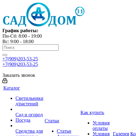
График работы:
Пн-Сб: 8:00 - 19:00
Вс: 9:00 - 18:00
+7(909)203-53-25
+7(909)203-53-25
Заказать звонок
Каталог
Светильники
д/растений
Как купить
Сад и огород
Посуда
Статьи
Условия
оплаты
Средства для
Статьи
Условия
Галерея
Ко