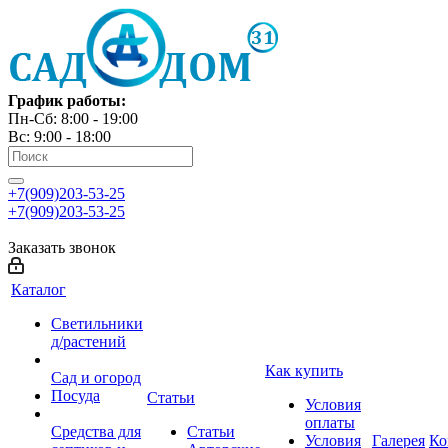
График работы:
Пн-Сб: 8:00 - 19:00
Вс: 9:00 - 18:00
+7(909)203-53-25
+7(909)203-53-25
Заказать звонок
Каталог
Светильники
д/растений
Как купить
Сад и огород
Посуда
Статьи
Условия
оплаты
Средства для
Статьи
Условия
Галерея
Ко