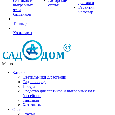
септиков и
Авторские
доставки
выгребных
статьи
Гарантия
ям и
на товар
бассейнов
Тандыры
Хозтовары
Меню
Каталог
Светильники д/растений
Сад и огород
Посуда
Средства для септиков и выгребных ям и
бассейнов
Тандыры
Хозтовары
Статьи
Статьи