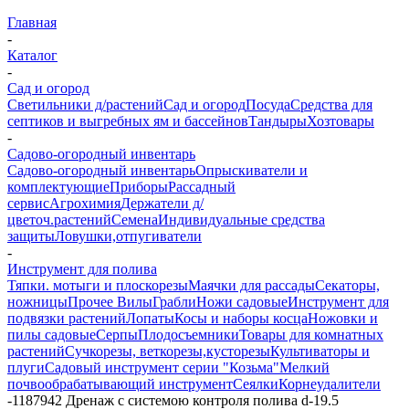
Главная
-
Каталог
-
Сад и огород
Светильники д/растений
Сад и огород
Посуда
Средства для
септиков и выгребных ям и бассейнов
Тандыры
Хозтовары
-
Садово-огородный инвентарь
Садово-огородный инвентарь
Опрыскиватели и
комплектующие
Приборы
Рассадный
сервис
Агрохимия
Держатели д/
цветоч.растений
Семена
Индивидуальные средства
защиты
Ловушки,отпугиватели
-
Инструмент для полива
Тяпки. мотыги и плоскорезы
Маячки для рассады
Секаторы,
ножницы
Прочее
Вилы
Грабли
Ножи садовые
Инструмент для
подвязки растений
Лопаты
Косы и наборы косца
Ножовки и
пилы садовые
Серпы
Плодосъемники
Товары для комнатных
растений
Сучкорезы, веткорезы,кусторезы
Культиваторы и
плуги
Садовый инструмент серии "Козьма"
Мелкий
почвообрабатывающий инструмент
Сеялки
Корнеудалители
-
1187942 Дренаж с системою контроля полива d-19.5