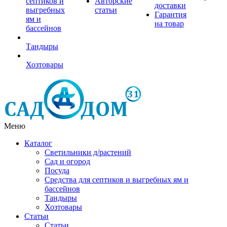
септиков и
Авторские
доставки
выгребных
статьи
Гарантия
ям и
на товар
бассейнов
Тандыры
Хозтовары
Меню
Каталог
Светильники д/растений
Сад и огород
Посуда
Средства для септиков и выгребных ям и
бассейнов
Тандыры
Хозтовары
Статьи
Статьи