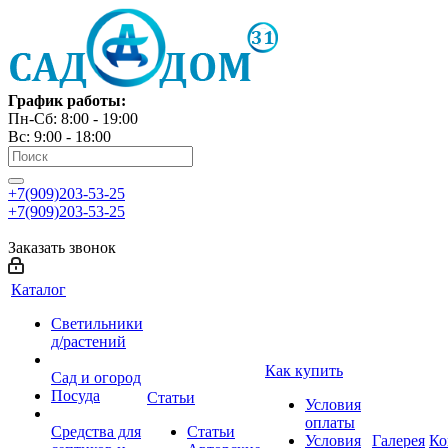
График работы:
Пн-Сб: 8:00 - 19:00
Вс: 9:00 - 18:00
+7(909)203-53-25
+7(909)203-53-25
Заказать звонок
Каталог
Светильники
д/растений
Как купить
Сад и огород
Посуда
Статьи
Условия
оплаты
Средства для
Статьи
Условия
Галерея
Ко