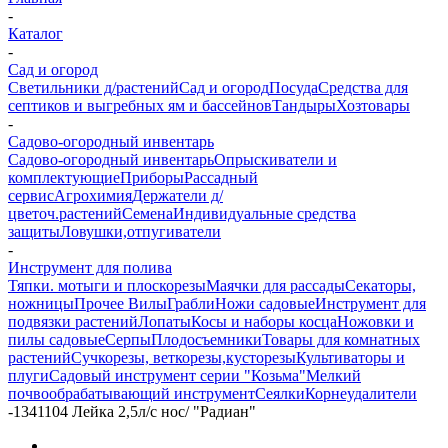
-
Каталог
-
Сад и огород
Светильники д/растений
Сад и огород
Посуда
Средства для
септиков и выгребных ям и бассейнов
Тандыры
Хозтовары
-
Садово-огородный инвентарь
Садово-огородный инвентарь
Опрыскиватели и
комплектующие
Приборы
Рассадный
сервис
Агрохимия
Держатели д/
цветоч.растений
Семена
Индивидуальные средства
защиты
Ловушки,отпугиватели
-
Инструмент для полива
Тяпки. мотыги и плоскорезы
Маячки для рассады
Секаторы,
ножницы
Прочее
Вилы
Грабли
Ножи садовые
Инструмент для
подвязки растений
Лопаты
Косы и наборы косца
Ножовки и
пилы садовые
Серпы
Плодосъемники
Товары для комнатных
растений
Сучкорезы, веткорезы,кусторезы
Культиваторы и
плуги
Садовый инструмент серии "Козьма"
Мелкий
почвообрабатывающий инструмент
Сеялки
Корнеудалители
-
1341104 Лейка 2,5л/с нос/ "Радиан"