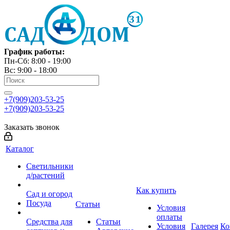
График работы:
Пн-Сб: 8:00 - 19:00
Вс: 9:00 - 18:00
+7(909)203-53-25
+7(909)203-53-25
Заказать звонок
Каталог
Светильники
д/растений
Как купить
Сад и огород
Посуда
Статьи
Условия
оплаты
Средства для
Статьи
Условия
Галерея
Ко