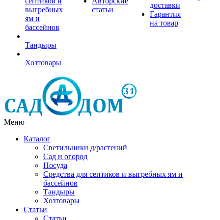
септиков и
Авторские
доставки
выгребных
статьи
Гарантия
ям и
на товар
бассейнов
Тандыры
Хозтовары
Меню
Каталог
Светильники д/растений
Сад и огород
Посуда
Средства для септиков и выгребных ям и
бассейнов
Тандыры
Хозтовары
Статьи
Статьи