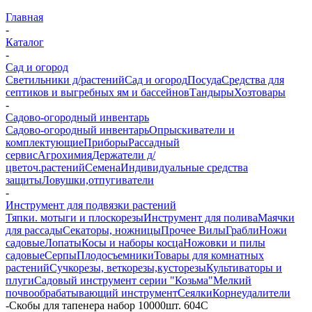
Главная
-
Каталог
-
Сад и огород
Светильники д/растений
Сад и огород
Посуда
Средства для
септиков и выгребных ям и бассейнов
Тандыры
Хозтовары
-
Садово-огородный инвентарь
Садово-огородный инвентарь
Опрыскиватели и
комплектующие
Приборы
Рассадный
сервис
Агрохимия
Держатели д/
цветоч.растений
Семена
Индивидуальные средства
защиты
Ловушки,отпугиватели
-
Инструмент для подвязки растений
Тяпки. мотыги и плоскорезы
Инструмент для полива
Маячки
для рассады
Секаторы, ножницы
Прочее
Вилы
Грабли
Ножи
садовые
Лопаты
Косы и наборы косца
Ножовки и пилы
садовые
Серпы
Плодосъемники
Товары для комнатных
растений
Сучкорезы, веткорезы,кусторезы
Культиваторы и
плуги
Садовый инструмент серии "Козьма"
Мелкий
почвообрабатывающий инструмент
Сеялки
Корнеудалители
-
Скобы для тапенера набор 10000шт. 604С