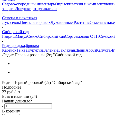
Садово-огородный инвентарь
Опрыскиватели и комплектующи
защиты
Ловушки,отпугиватели
-
Семена в пакетиках
Лук-севок
Цветы в горшках
Луковичные Растения
Семена в паке
-
Сибирский сад
Гавриш
Манул
Семко
Сибирский сад
Сортсемовощ С-Пт
СемКом
-
Редис,редька,брюква
Кабачок
Тыква
Кукуруза
Зеленые
Баклажан
Дыни
Арбуз
Капуста
Яг
-
Редис Первый розовый (2г) "Сибирский сад"
Редис Первый розовый (2г) "Сибирский сад"
Подробнее
22
руб.
/шт
Есть в наличии
(24)
Нашли дешевле?
-
+
В корзину