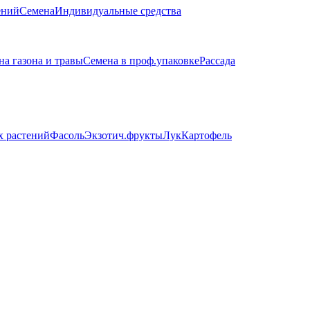
ений
Семена
Индивидуальные средства
на газона и травы
Семена в проф.упаковке
Рассада
х растений
Фасоль
Экзотич.фрукты
Лук
Картофель