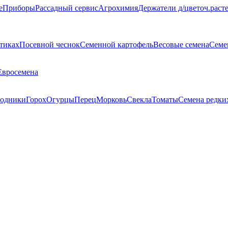
е
Приборы
Рассадный сервис
Агрохимия
Держатели д/цветоч.раст
тиках
Посевной чеснок
Семенной картофель
Весовые семена
Семе
Евросемена
одники
Горох
Огурцы
Перец
Морковь
Свекла
Томаты
Семена редки