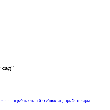
 сад"
иков и выгребных ям и бассейнов
Тандыры
Хозтовары