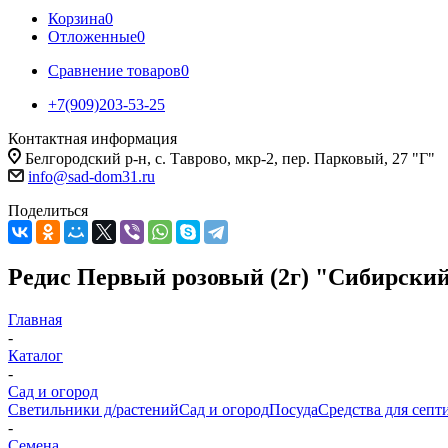
Корзина
0
Отложенные
0
Сравнение товаров
0
+7(909)203-53-25
Контактная информация
Белгородский р-н, с. Таврово, мкр-2, пер. Парковый, 27 "Г"
info@sad-dom31.ru
Поделиться
Редис Первый розовый (2г) "Сибирский
Главная
-
Каталог
-
Сад и огород
Светильники д/растений
Сад и огород
Посуда
Средства для септ
-
Семена