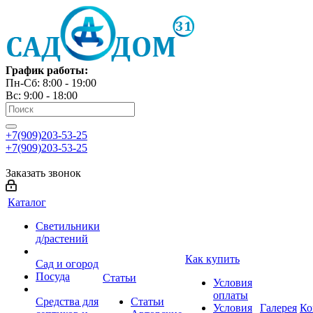
График работы:
Пн-Сб: 8:00 - 19:00
Вс: 9:00 - 18:00
+7(909)203-53-25
+7(909)203-53-25
Заказать звонок
Каталог
Светильники
д/растений
Как купить
Сад и огород
Посуда
Статьи
Условия
оплаты
Средства для
Статьи
Условия
Галерея
Ко