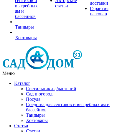
септиков и
Авторские
доставки
выгребных
статьи
Гарантия
ям и
на товар
бассейнов
Тандыры
Хозтовары
Меню
Каталог
Светильники д/растений
Сад и огород
Посуда
Средства для септиков и выгребных ям и
бассейнов
Тандыры
Хозтовары
Статьи
Статьи