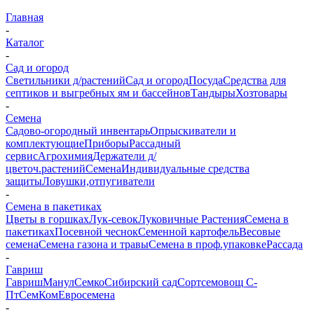
Главная
-
Каталог
-
Сад и огород
Светильники д/растений
Сад и огород
Посуда
Средства для
септиков и выгребных ям и бассейнов
Тандыры
Хозтовары
-
Семена
Садово-огородный инвентарь
Опрыскиватели и
комплектующие
Приборы
Рассадный
сервис
Агрохимия
Держатели д/
цветоч.растений
Семена
Индивидуальные средства
защиты
Ловушки,отпугиватели
-
Семена в пакетиках
Цветы в горшках
Лук-севок
Луковичные Растения
Семена в
пакетиках
Посевной чеснок
Семенной картофель
Весовые
семена
Семена газона и травы
Семена в проф.упаковке
Рассада
-
Гавриш
Гавриш
Манул
Семко
Сибирский сад
Сортсемовощ С-
Пт
СемКом
Евросемена
-