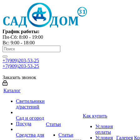
График работы:
Пн-Сб: 8:00 - 19:00
Вс: 9:00 - 18:00
+7(909)203-53-25
+7(909)203-53-25
Заказать звонок
Каталог
Светильники
д/растений
Как купить
Сад и огород
Посуда
Статьи
Условия
оплаты
Средства для
Статьи
Условия
Галерея
Ко