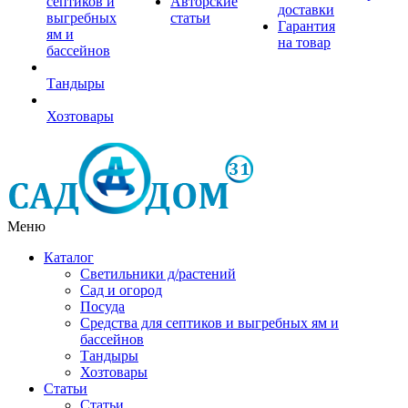
септиков и
Авторские
доставки
выгребных
статьи
Гарантия
ям и
на товар
бассейнов
Тандыры
Хозтовары
Меню
Каталог
Светильники д/растений
Сад и огород
Посуда
Средства для септиков и выгребных ям и
бассейнов
Тандыры
Хозтовары
Статьи
Статьи