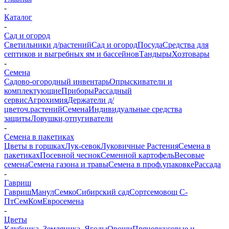
-
Каталог
-
Сад и огород
Светильники д/растений
Сад и огород
Посуда
Средства для
септиков и выгребных ям и бассейнов
Тандыры
Хозтовары
-
Семена
Садово-огородный инвентарь
Опрыскиватели и
комплектующие
Приборы
Рассадный
сервис
Агрохимия
Держатели д/
цветоч.растений
Семена
Индивидуальные средства
защиты
Ловушки,отпугиватели
-
Семена в пакетиках
Цветы в горшках
Лук-севок
Луковичные Растения
Семена в
пакетиках
Посевной чеснок
Семенной картофель
Весовые
семена
Семена газона и травы
Семена в проф.упаковке
Рассада
-
Гавриш
Гавриш
Манул
Семко
Сибирский сад
Сортсемовощ С-
Пт
СемКом
Евросемена
-
Цветы
Клубника, Земляника, Ягоды
Овощи
Пряновкусовые и