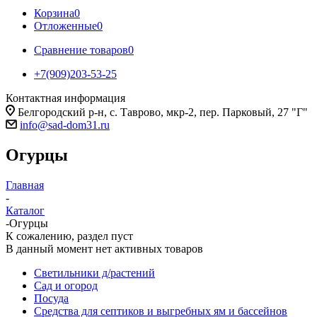
Корзина
0
Отложенные
0
Сравнение товаров
0
+7(909)203-53-25
Контактная информация
Белгородский р-н, с. Таврово, мкр-2, пер. Парковый, 27 "Г"
info@sad-dom31.ru
Огурцы
Главная
-
Каталог
-
Огурцы
К сожалению, раздел пуст
В данный момент нет активных товаров
Светильники д/растений
Сад и огород
Посуда
Средства для септиков и выгребных ям и бассейнов