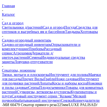
Главная
-
Каталог
-
Сад и огород
Светильники д/растений
Сад и огород
Посуда
Средства для
септиков и выгребных ям и бассейнов
Тандыры
Хозтовары
-
Садово-огородный инвентарь
Садово-огородный инвентарь
Опрыскиватели и
комплектующие
Приборы
Рассадный
сервис
Агрохимия
Держатели д/
цветоч.растений
Семена
Индивидуальные средства
защиты
Ловушки,отпугиватели
-
Секаторы, ножницы
Тяпки. мотыги и плоскорезы
Инструмент для полива
Маячки
для рассады
Прочее
Вилы
Грабли
Ножи садовые
Инструмент
для подвязки растений
Лопаты
Косы и наборы косца
Ножовки
и пилы садовые
Серпы
Плодосъемники
Товары для комнатных
растений
Сучкорезы, веткорезы,кусторезы
Культиваторы и
плуги
Садовый инструмент серии "Козьма"
Мелкий
почвообрабатывающий инструмент
Сеялки
Корнеудалители
-
МИ 60479 Секатор прямого реза/225мм/LUXE PALISAD/