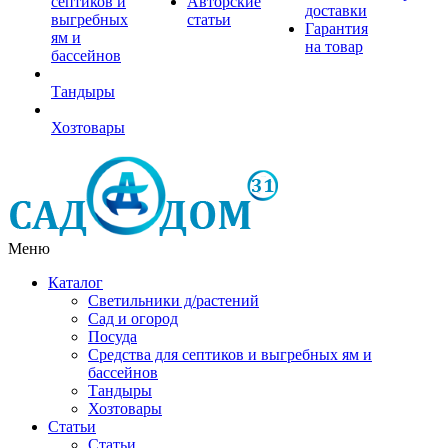
септиков и
Авторские
доставки
выгребных
статьи
Гарантия
ям и
на товар
бассейнов
Тандыры
Хозтовары
Меню
Каталог
Светильники д/растений
Сад и огород
Посуда
Средства для септиков и выгребных ям и
бассейнов
Тандыры
Хозтовары
Статьи
Статьи