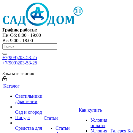
График работы:
Пн-Сб: 8:00 - 19:00
Вс: 9:00 - 18:00
+7(909)203-53-25
+7(909)203-53-25
Заказать звонок
Каталог
Светильники
д/растений
Как купить
Сад и огород
Посуда
Статьи
Условия
оплаты
Средства для
Статьи
Условия
Галерея
Ко