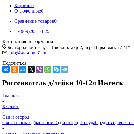
Корзина
0
Отложенные
0
Сравнение товаров
0
+7(909)203-53-25
Контактная информация
Белгородский р-н, с. Таврово, мкр-2, пер. Парковый, 27 "Г"
info@sad-dom31.ru
Поделиться
Рассеиватель д/лейки 10-12л Ижевск
Главная
-
Каталог
-
Сад и огород
Светильники д/растений
Сад и огород
Посуда
Средства для септ
-
Садово-огородный инвентарь