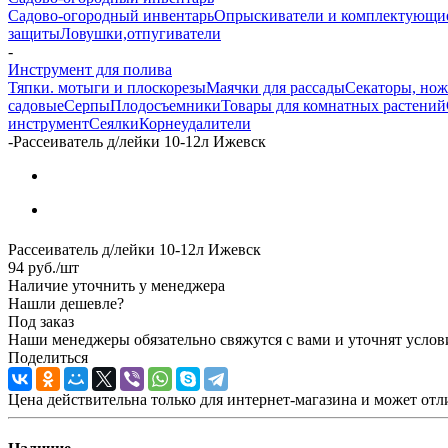
Садово-огородный инвентарь
Опрыскиватели и комплектующи
защиты
Ловушки,отпугиватели
-
Инструмент для полива
Тяпки. мотыги и плоскорезы
Маячки для рассады
Секаторы, но
садовые
Серпы
Плодосъемники
Товары для комнатных растений
инструмент
Сеялки
Корнеудалители
-
Рассеиватель д/лейки 10-12л Ижевск
Рассеиватель д/лейки 10-12л Ижевск
94
руб.
/шт
Наличие уточнить у менеджера
Нашли дешевле?
Под заказ
Наши менеджеры обязательно свяжутся с вами и уточнят услови
Поделиться
Цена действительна только для интернет-магазина и может отл