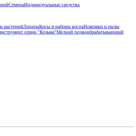
ений
Семена
Индивидуальные средства
и растений
Лопаты
Косы и наборы косца
Ножовки и пилы
нструмент серии "Козьма"
Мелкий почвообрабатывающий