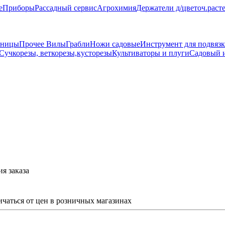
е
Приборы
Рассадный сервис
Агрохимия
Держатели д/цветоч.раст
жницы
Прочее
Вилы
Грабли
Ножи садовые
Инструмент для подвязк
Сучкорезы, веткорезы,кусторезы
Культиваторы и плуги
Садовый и
я заказа
ичаться от цен в розничных магазинах