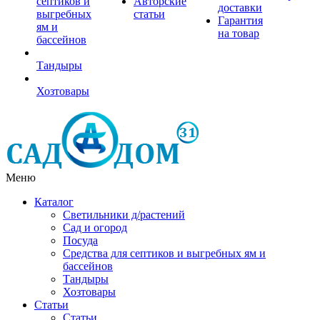
септиков и
Авторские
доставки
выгребных
статьи
Гарантия
ям и
на товар
бассейнов
Тандыры
Хозтовары
Меню
Каталог
Светильники д/растений
Сад и огород
Посуда
Средства для септиков и выгребных ям и
бассейнов
Тандыры
Хозтовары
Статьи
Статьи