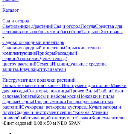
-
Каталог
-
Сад и огород
Светильники д/растений
Сад и огород
Посуда
Средства для
септиков и выгребных ям и бассейнов
Тандыры
Хозтовары
-
Садово-огородный инвентарь
Садово-огородный инвентарь
Опрыскиватели и
комплектующие
Приборы
Рассадный
сервис
Агрохимия
Держатели д/
цветоч.растений
Семена
Индивидуальные средства
защиты
Ловушки,отпугиватели
-
Инструмент для подвязки растений
Тяпки. мотыги и плоскорезы
Инструмент для полива
Маячки
для рассады
Секаторы, ножницы
Прочее
Вилы
Грабли
Ножи
садовые
Лопаты
Косы и наборы косца
Ножовки и пилы
садовые
Серпы
Плодосъемники
Товары для комнатных
растений
Сучкорезы, веткорезы,кусторезы
Культиваторы и
плуги
Садовый инструмент серии "Козьма"
Мелкий
почвообрабатывающий инструмент
Сеялки
Корнеудалители
-
Бинт садовый 0,08 х 50 м NEO SPAN