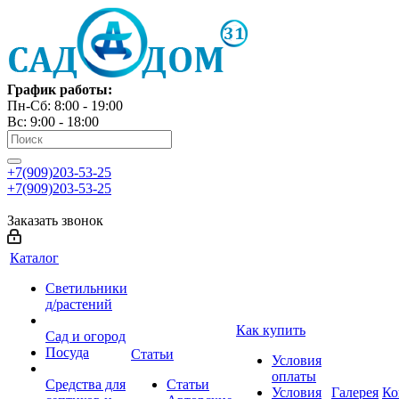
График работы:
Пн-Сб: 8:00 - 19:00
Вс: 9:00 - 18:00
+7(909)203-53-25
+7(909)203-53-25
Заказать звонок
Каталог
Светильники
д/растений
Как купить
Сад и огород
Посуда
Статьи
Условия
оплаты
Средства для
Статьи
Условия
Галерея
Ко