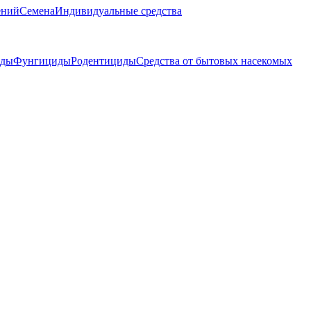
ений
Семена
Индивидуальные средства
иды
Фунгициды
Родентициды
Средства от бытовых насекомых