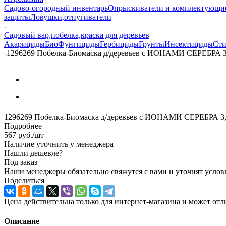
Садово-огородный инвентарь
Опрыскиватели и комплектующи
защиты
Ловушки,отпугиватели
-
Садовый вар,побелка,краска для деревьев
Акарициды
БиоФунгициды
Гербициды
Грунты
Инсектициды
Сти
-
1296269 Побелка-Биомаска д/деревьев с ИОНАМИ СЕРЕБРА 3
1296269 Побелка-Биомаска д/деревьев с ИОНАМИ СЕРЕБРА 3,
Подробнее
567
руб.
/шт
Наличие уточнить у менеджера
Нашли дешевле?
Под заказ
Наши менеджеры обязательно свяжутся с вами и уточнят услови
Поделиться
Цена действительна только для интернет-магазина и может отл
Описание