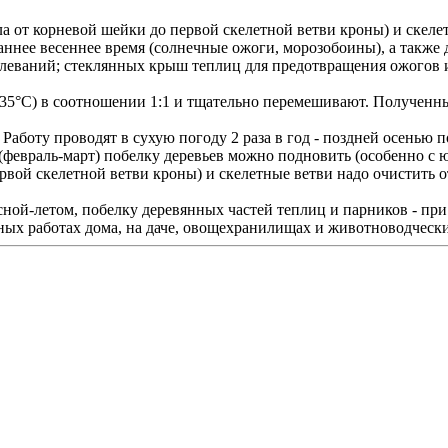
ла от корневой шейки до первой скелетной ветви кроны) и скел
ннее весеннее время (солнечные ожоги, морозобоины), а также 
олеваний; стеклянных крыш теплиц для предотвращения ожогов и
 35°С) в соотношении 1:1 и тщательно перемешивают. Полученный
Работу проводят в сухую погоду 2 раза в год - поздней осенью п
 (февраль-март) побелку деревьев можно подновить (особенно с 
рвой скелетной ветви кроны) и скелетные ветви надо очистить о
ой-летом, побелку деревянных частей теплиц и парников - при 
ных работах дома, на даче, овощехранилищах и животноводческ