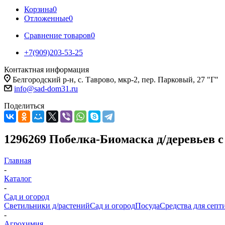
Корзина
0
Отложенные
0
Сравнение товаров
0
+7(909)203-53-25
Контактная информация
Белгородский р-н, с. Таврово, мкр-2, пер. Парковый, 27 "Г"
info@sad-dom31.ru
Поделиться
1296269 Побелка-Биомаска д/деревье
Главная
-
Каталог
-
Сад и огород
Светильники д/растений
Сад и огород
Посуда
Средства для септ
-
Агрохимия