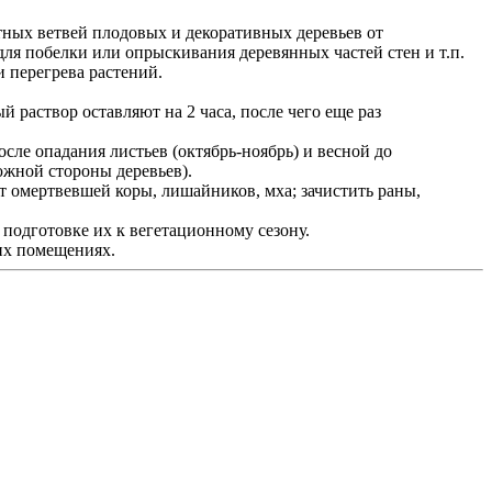
етных ветвей плодовых и декоративных деревьев от
для побелки или опрыскивания деревянных частей стен и т.п.
 перегрева растений.
 раствор оставляют на 2 часа, после чего еще раз
осле опадания листьев (октябрь-ноябрь) и весной до
южной стороны деревьев).
т омертвевшей коры, лишайников, мха; зачистить раны,
подготовке их к вегетационному сезону.
их помещениях.