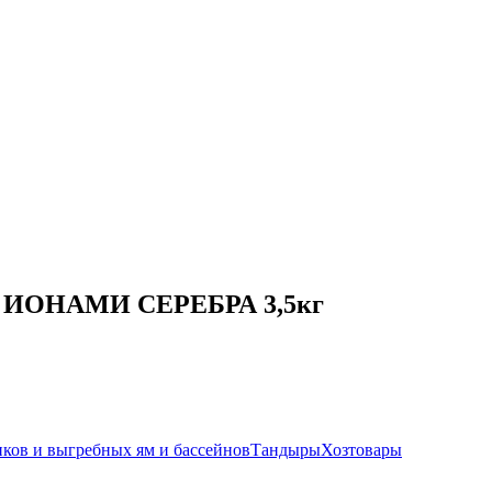
в с ИОНАМИ СЕРЕБРА 3,5кг
иков и выгребных ям и бассейнов
Тандыры
Хозтовары