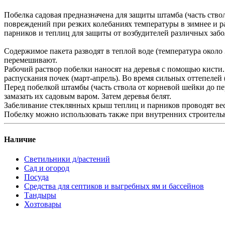
Побелка садовая предназначена для защиты штамба (часть ство
повреждений при резких колебаниях температуры в зимнее и ра
парников и теплиц для защиты от возбудителей различных заб
Содержимое пакета разводят в теплой воде (температура около
перемешивают.
Рабочий раствор побелки наносят на деревья с помощью кисти. 
распускания почек (март-апрель). Во время сильных оттепелей
Перед побелкой штамбы (часть ствола от корневой шейки до пе
замазать их садовым варом. Затем деревья белят.
Забеливание стеклянных крыш теплиц и парников проводят весн
Побелку можно использовать также при внутренних строитель
Наличие
Светильники д/растений
Сад и огород
Посуда
Средства для септиков и выгребных ям и бассейнов
Тандыры
Хозтовары