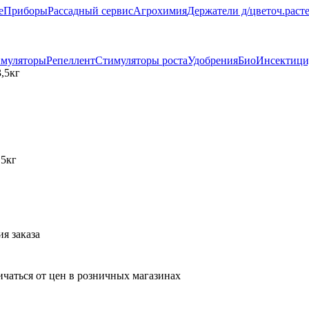
е
Приборы
Рассадный сервис
Агрохимия
Держатели д/цветоч.раст
муляторы
Репеллент
Стимуляторы роста
Удобрения
БиоИнсектиц
,5кг
5кг
я заказа
ичаться от цен в розничных магазинах